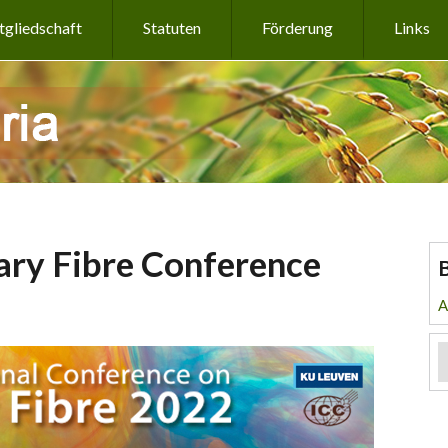
tgliedschaft
Statuten
Förderung
Links
tary Fibre Conference
A